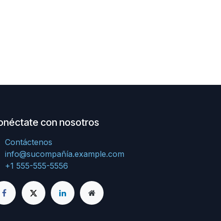
onéctate con nosotros
Contáctenos
info@sucompañía.example.com
+1 555-555-5556